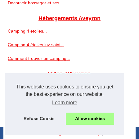
Decouvrir hossegor et ses...
Hébergements Aveyron
Camping 4 étoiles...
Camping 4 étoiles luz saint...
Comment trouver un camping...
Villes d'Aveyron
Camping pont de vaux guide :...
This website uses cookies to ensure you get
the best experience on our website.
Quel lieu choisir pour un...
Learn more
Camping 3 étoiles landes...
Refuse Cookie
Allow cookies
© 2026
Tourisme-estaing.com
|
Cookies Policy
|
eZ Publish