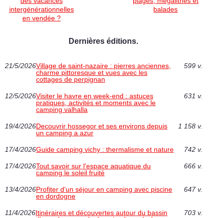
des vacances
plages, mégalithes et
intergénérationnelles
balades
en vendée ?
Dernières éditions.
21/5/2026
Village de saint-nazaire : pierres anciennes,
599 v.
charme pittoresque et vues avec les
cottages de perpignan
12/5/2026
Visiter le havre en week-end : astuces
631 v.
pratiques, activités et moments avec le
camping valhalla
19/4/2026
Decouvrir hossegor et ses environs depuis
1 158 v.
un camping a azur
17/4/2026
Guide camping vichy : thermalisme et nature
742 v.
17/4/2026
Tout savoir sur l'espace aquatique du
666 v.
camping le soleil fruité
13/4/2026
Profiter d'un séjour en camping avec piscine
647 v.
en dordogne
11/4/2026
Itinéraires et découvertes autour du bassin
703 v.