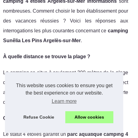
camping 4 étoiles Argelès-sur-Mer informations
sont
nombreuses. Comment choisir le bon établissement pour
des vacances réussies ? Voici les réponses aux
interrogations les plus courantes concernant ce
camping
Sunêlia Les Pins Argelès-sur-Mer
.
À quelle distance se trouve la plage ?
Le camping se situe à seulement 300 mètres de la plage
d'Argelès-sur-Mer, soit 3 minutes à pied. Un accès direct
This website uses cookies to ensure you get
au
sentier littoral Côte Vermeille
facilite la découverte
the best experience on our website.
Learn more
des criques environnantes.
Refuse Cookie
Allow cookies
Quels services inclut la classification 4 étoiles ?
Le statut 4 étoiles garantit un
parc aquatique camping 4