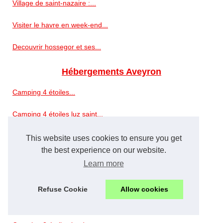
Village de saint-nazaire :...
Visiter le havre en week-end...
Decouvrir hossegor et ses...
Hébergements Aveyron
Camping 4 étoiles...
Camping 4 étoiles luz saint...
Comment trouver un camping...
This website uses cookies to ensure you get
the best experience on our website.
Villes d'Aveyron
Learn more
Camping pont de vaux guide :...
Refuse Cookie
Allow cookies
Quel lieu choisir pour un...