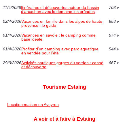
11/4/2026
Itinéraires et découvertes autour du bassin
703 v.
d’arcachon avec le domaine les oréades
02/4/2026
Vacances en famille dans les alpes de haute
658 v.
provence : le guide
01/4/2026
Vacances en savoie : le camping comme
574 v.
base idéale
01/4/2026
Profiter d'un camping avec parc aquatique
544 v.
en vendée pour l'été
29/3/2026
Activités nautiques gorges du verdon : canoë
667 v.
et découverte
Tourisme Estaing
Location maison en Aveyron
A voir et à faire à Estaing