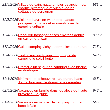
21/5/2026
Village de saint-nazaire : pierres anciennes,
581 v.
charme pittoresque et vues avec les
cottages de perpignan
12/5/2026
Visiter le havre en week-end : astuces
597 v.
pratiques, activités et moments avec le
camping valhalla
19/4/2026
Decouvrir hossegor et ses environs depuis
1 039 v.
un camping a azur
17/4/2026
Guide camping vichy : thermalisme et nature
725 v.
17/4/2026
Tout savoir sur l'espace aquatique du
648 v.
camping le soleil fruité
13/4/2026
Profiter d'un séjour en camping avec piscine
626 v.
en dordogne
11/4/2026
Itinéraires et découvertes autour du bassin
685 v.
d’arcachon avec le domaine les oréades
02/4/2026
Vacances en famille dans les alpes de haute
643 v.
provence : le guide
01/4/2026
Vacances en savoie : le camping comme
565 v.
base idéale