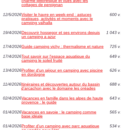
charme pittoresque et vues avec les
cottages de perpignan
12/5/2026
Visiter le havre en week-end : astuces
600 v.
pratiques, activités et moments avec le
camping valhalla
19/4/2026
Decouvrir hossegor et ses environs depuis
1 043 v.
un camping a azur
17/4/2026
Guide camping vichy : thermalisme et nature
725 v.
17/4/2026
Tout savoir sur l'espace aquatique du
649 v.
camping le soleil fruité
13/4/2026
Profiter d'un séjour en camping avec piscine
626 v.
en dordogne
11/4/2026
Itinéraires et découvertes autour du bassin
688 v.
d’arcachon avec le domaine les oréades
02/4/2026
Vacances en famille dans les alpes de haute
643 v.
provence : le guide
01/4/2026
Vacances en savoie : le camping comme
565 v.
base idéale
01/4/2026
Profiter d'un camping avec parc aquatique
534 v.