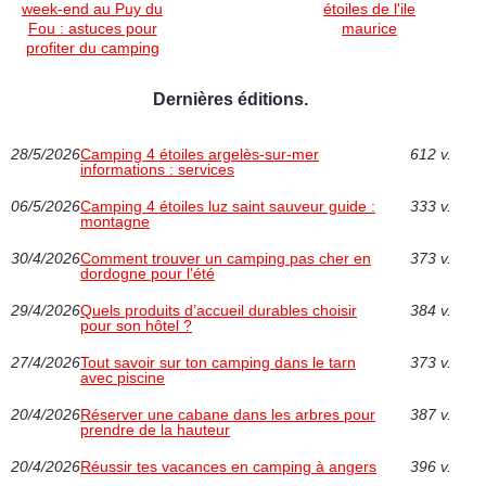
week-end au Puy du
étoiles de l'ile
Fou : astuces pour
maurice
profiter du camping
Dernières éditions.
28/5/2026
Camping 4 étoiles argelès-sur-mer
612 v.
informations : services
06/5/2026
Camping 4 étoiles luz saint sauveur guide :
333 v.
montagne
30/4/2026
Comment trouver un camping pas cher en
373 v.
dordogne pour l'été
29/4/2026
Quels produits d’accueil durables choisir
384 v.
pour son hôtel ?
27/4/2026
Tout savoir sur ton camping dans le tarn
373 v.
avec piscine
20/4/2026
Réserver une cabane dans les arbres pour
387 v.
prendre de la hauteur
20/4/2026
Réussir tes vacances en camping à angers
396 v.