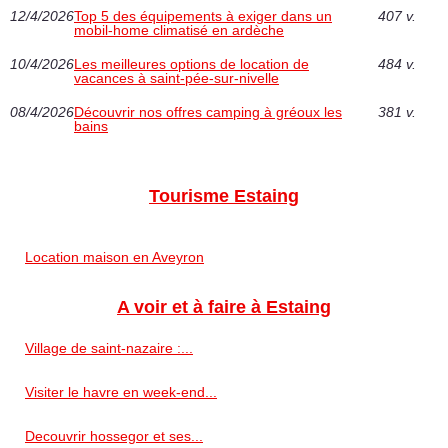
12/4/2026
Top 5 des équipements à exiger dans un
407 v.
mobil-home climatisé en ardèche
10/4/2026
Les meilleures options de location de
484 v.
vacances à saint-pée-sur-nivelle
08/4/2026
Découvrir nos offres camping à gréoux les
381 v.
bains
Tourisme Estaing
Location maison en Aveyron
A voir et à faire à Estaing
Village de saint-nazaire :...
Visiter le havre en week-end...
Decouvrir hossegor et ses...