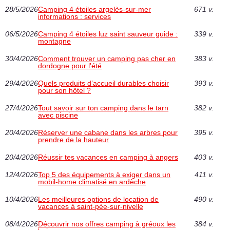
28/5/2026
Camping 4 étoiles argelès-sur-mer
671 v.
informations : services
06/5/2026
Camping 4 étoiles luz saint sauveur guide :
339 v.
montagne
30/4/2026
Comment trouver un camping pas cher en
383 v.
dordogne pour l'été
29/4/2026
Quels produits d’accueil durables choisir
393 v.
pour son hôtel ?
27/4/2026
Tout savoir sur ton camping dans le tarn
382 v.
avec piscine
20/4/2026
Réserver une cabane dans les arbres pour
395 v.
prendre de la hauteur
20/4/2026
Réussir tes vacances en camping à angers
403 v.
12/4/2026
Top 5 des équipements à exiger dans un
411 v.
mobil-home climatisé en ardèche
10/4/2026
Les meilleures options de location de
490 v.
vacances à saint-pée-sur-nivelle
08/4/2026
Découvrir nos offres camping à gréoux les
384 v.