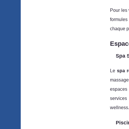
Pour les 
formules
chaque pe
Espace
Spa S
Le
spa r
massages,
espaces i
services
wellness
Pisci