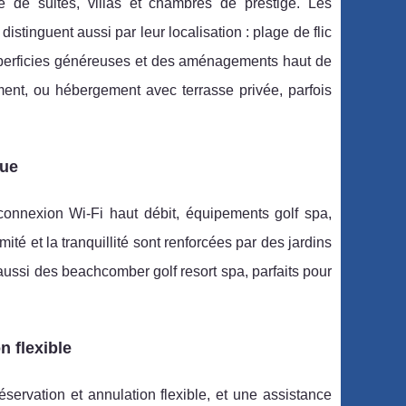
 de suites, villas et chambres de prestige. Les
stinguent aussi par leur localisation : plage de flic
s superficies généreuses et des aménagements haut de
nt, ou hébergement avec terrasse privée, parfois
que
connexion Wi-Fi haut débit, équipements golf spa,
mité et la tranquillité sont renforcées par des jardins
aussi des beachcomber golf resort spa, parfaits pour
n flexible
ervation et annulation flexible, et une assistance