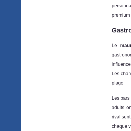
personnal
premium e
Gastro
Le
maur
gastrono
influence
Les cham
plage.
Les bars 
adults on
rivalisen
chaque v