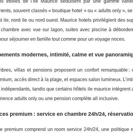
ls étoilés de l’ile Maurice séduisent par une gamme variée
nts, souvent classés « boutique hotel » ou « adults only », se di
st ile, nord ile ou nord ouest. Maurice hotels privilégient de
chambre avec vue sur lagon, suites avec piscine à débordeme
pour séjourner en famille tout comme pour un voyage noces.
ements modernes, intimité, calme et vue panorami
bres, villas et pensions proposent un confort remarquable : 
remium, accès direct à la plage, et espaces salon lumineux. L’inti
 indépendants, tandis que certains hôtels ile maurice intègrent 
ience adults only ou une pension complète all inclusive.
ces premium : service en chambre 24h/24, réservatio
ce premium comprend un room service 24h/24, une politique rés