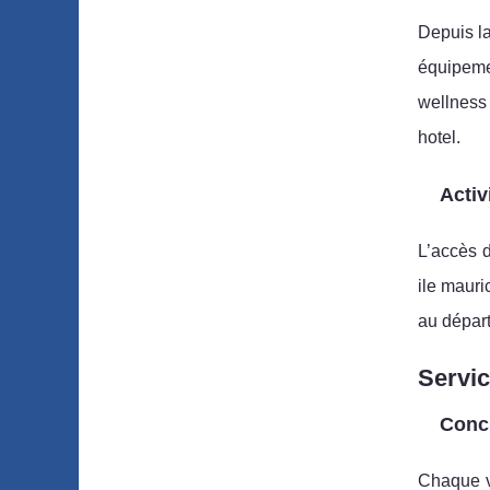
Depuis la
équipemen
wellness 
hotel.
Activ
L’accès d
ile mauri
au départ
Servic
Conci
Chaque v