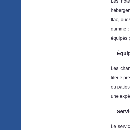
Les hôte
hébergeme
flac, oue
gamme : 
équipés 
Équip
Les cham
literie p
ou patios
une expér
Servi
Le servi