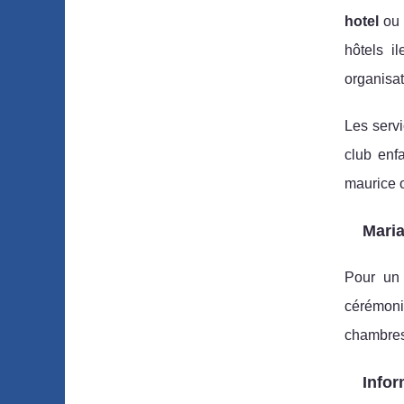
hotel
o
hôtels i
organisat
Les servi
club enfa
maurice ou
Maria
Pour u
cérémoni
chambres 
Infor