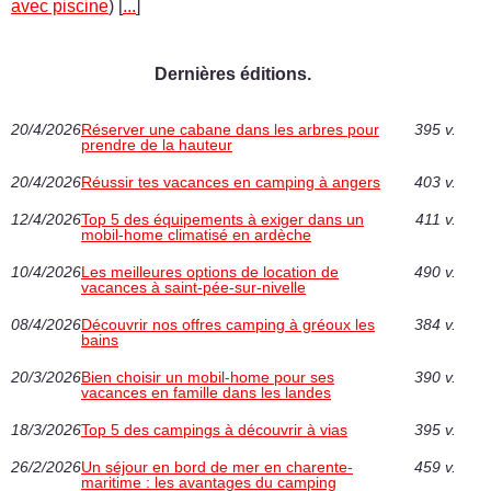
avec piscine
) [
...
]
Dernières éditions.
20/4/2026
Réserver une cabane dans les arbres pour
395 v.
prendre de la hauteur
20/4/2026
Réussir tes vacances en camping à angers
403 v.
12/4/2026
Top 5 des équipements à exiger dans un
411 v.
mobil-home climatisé en ardèche
10/4/2026
Les meilleures options de location de
490 v.
vacances à saint-pée-sur-nivelle
08/4/2026
Découvrir nos offres camping à gréoux les
384 v.
bains
20/3/2026
Bien choisir un mobil-home pour ses
390 v.
vacances en famille dans les landes
18/3/2026
Top 5 des campings à découvrir à vias
395 v.
26/2/2026
Un séjour en bord de mer en charente-
459 v.
maritime : les avantages du camping