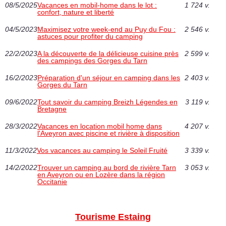
08/5/2025
Vacances en mobil-home dans le lot :
1 724 v.
confort, nature et liberté
04/5/2023
Maximisez votre week-end au Puy du Fou :
2 546 v.
astuces pour profiter du camping
22/2/2023
A la découverte de la délicieuse cuisine près
2 599 v.
des campings des Gorges du Tarn
16/2/2023
Préparation d'un séjour en camping dans les
2 403 v.
Gorges du Tarn
09/6/2022
Tout savoir du camping Breizh Légendes en
3 119 v.
Bretagne
28/3/2022
Vacances en location mobil home dans
4 207 v.
l'Aveyron avec piscine et rivière à disposition
11/3/2022
Vos vacances au camping le Soleil Fruité
3 339 v.
14/2/2022
Trouver un camping au bord de rivière Tarn
3 053 v.
en Aveyron ou en Lozère dans la région
Occitanie
Tourisme Estaing