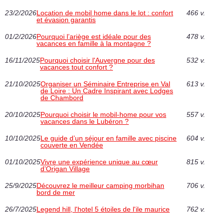
23/2/2026
Location de mobil home dans le lot : confort
466 v.
et évasion garantis
01/2/2026
Pourquoi l’ariège est idéale pour des
478 v.
vacances en famille à la montagne ?
16/11/2025
Pourquoi choisir l'Auvergne pour des
532 v.
vacances tout confort ?
21/10/2025
Organiser un Séminaire Entreprise en Val
613 v.
de Loire : Un Cadre Inspirant avec Lodges
de Chambord
20/10/2025
Pourquoi choisir le mobil-home pour vos
557 v.
vacances dans le Lubéron ?
10/10/2025
Le guide d’un séjour en famille avec piscine
604 v.
couverte en Vendée
01/10/2025
Vivre une expérience unique au cœur
815 v.
d’Origan Village
25/9/2025
Découvrez le meilleur camping morbihan
706 v.
bord de mer
26/7/2025
Legend hill, l'hotel 5 étoiles de l'ile maurice
762 v.