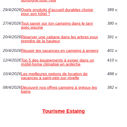
dordogne pour l'été
29/4/2026
Quels produits d’accueil durables choisir
389 v.
pour son hôtel ?
27/4/2026
Tout savoir sur ton camping dans le tarn
380 v.
avec piscine
20/4/2026
Réserver une cabane dans les arbres pour
391 v.
prendre de la hauteur
20/4/2026
Réussir tes vacances en camping à angers
401 v.
12/4/2026
Top 5 des équipements à exiger dans un
410 v.
mobil-home climatisé en ardèche
10/4/2026
Les meilleures options de location de
488 v.
vacances à saint-pée-sur-nivelle
08/4/2026
Découvrir nos offres camping à gréoux les
382 v.
bains
Tourisme Estaing