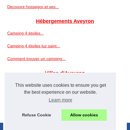
Decouvrir hossegor et ses...
Hébergements Aveyron
Camping 4 étoiles...
Camping 4 étoiles luz saint...
Comment trouver un camping...
Villes d'Aveyron
Camping pont de vaux guide :...
This website uses cookies to ensure you get
the best experience on our website.
Quel lieu choisir pour un...
Learn more
Camping 3 étoiles landes...
Refuse Cookie
Allow cookies
© 2026
Tourisme-estaing.com
|
Cookies Policy
|
eZ Publish