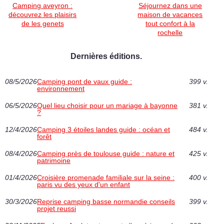
Camping aveyron :
Séjournez dans une
découvrez les plaisirs
maison de vacances
de les genets
tout confort à la
rochelle
Dernières éditions.
08/5/2026
Camping pont de vaux guide :
399 v.
environnement
06/5/2026
Quel lieu choisir pour un mariage à bayonne
381 v.
?
12/4/2026
Camping 3 étoiles landes guide : océan et
484 v.
forêt
08/4/2026
Camping près de toulouse guide : nature et
425 v.
patrimoine
01/4/2026
Croisière promenade familiale sur la seine :
400 v.
paris vu des yeux d'un enfant
30/3/2026
Reprise camping basse normandie conseils
399 v.
projet reussi