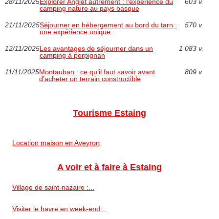
28/11/2025
Explorer Anglet autrement : l’expérience du
603 v.
camping nature au pays basque
21/11/2025
Séjourner en hébergement au bord du tarn :
570 v.
une expérience unique
12/11/2025
Les avantages de séjourner dans un
1 083 v.
camping à perpignan
11/11/2025
Montauban : ce qu’il faut savoir avant
809 v.
d’acheter un terrain constructible
Tourisme Estaing
Location maison en Aveyron
A voir et à faire à Estaing
Village de saint-nazaire :...
Visiter le havre en week-end...