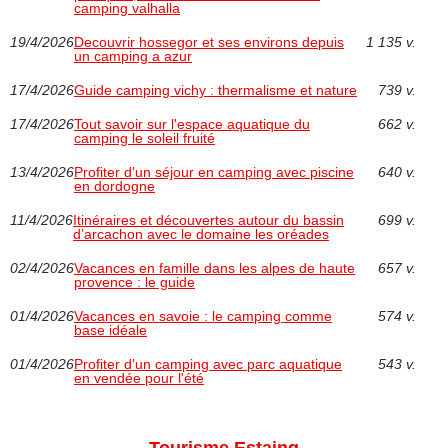
camping valhalla
19/4/2026
Decouvrir hossegor et ses environs depuis
1 135 v.
un camping a azur
17/4/2026
Guide camping vichy : thermalisme et nature
739 v.
17/4/2026
Tout savoir sur l'espace aquatique du
662 v.
camping le soleil fruité
13/4/2026
Profiter d'un séjour en camping avec piscine
640 v.
en dordogne
11/4/2026
Itinéraires et découvertes autour du bassin
699 v.
d’arcachon avec le domaine les oréades
02/4/2026
Vacances en famille dans les alpes de haute
657 v.
provence : le guide
01/4/2026
Vacances en savoie : le camping comme
574 v.
base idéale
01/4/2026
Profiter d'un camping avec parc aquatique
543 v.
en vendée pour l'été