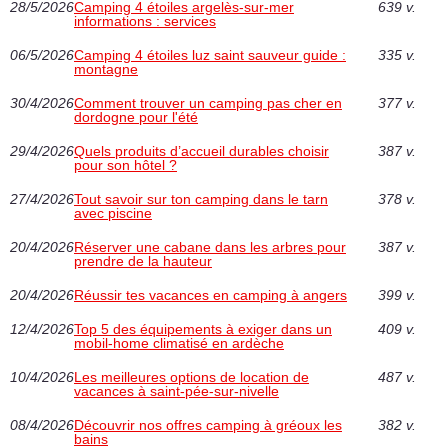
28/5/2026
Camping 4 étoiles argelès-sur-mer
639 v.
informations : services
06/5/2026
Camping 4 étoiles luz saint sauveur guide :
335 v.
montagne
30/4/2026
Comment trouver un camping pas cher en
377 v.
dordogne pour l'été
29/4/2026
Quels produits d’accueil durables choisir
387 v.
pour son hôtel ?
27/4/2026
Tout savoir sur ton camping dans le tarn
378 v.
avec piscine
20/4/2026
Réserver une cabane dans les arbres pour
387 v.
prendre de la hauteur
20/4/2026
Réussir tes vacances en camping à angers
399 v.
12/4/2026
Top 5 des équipements à exiger dans un
409 v.
mobil-home climatisé en ardèche
10/4/2026
Les meilleures options de location de
487 v.
vacances à saint-pée-sur-nivelle
08/4/2026
Découvrir nos offres camping à gréoux les
382 v.
bains