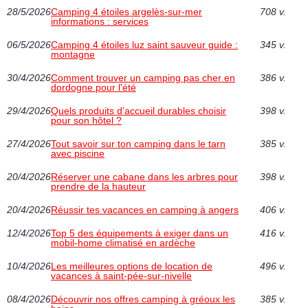
28/5/2026
Camping 4 étoiles argelès-sur-mer
708 v.
informations : services
06/5/2026
Camping 4 étoiles luz saint sauveur guide :
345 v.
montagne
30/4/2026
Comment trouver un camping pas cher en
386 v.
dordogne pour l'été
29/4/2026
Quels produits d’accueil durables choisir
398 v.
pour son hôtel ?
27/4/2026
Tout savoir sur ton camping dans le tarn
385 v.
avec piscine
20/4/2026
Réserver une cabane dans les arbres pour
398 v.
prendre de la hauteur
20/4/2026
Réussir tes vacances en camping à angers
406 v.
12/4/2026
Top 5 des équipements à exiger dans un
416 v.
mobil-home climatisé en ardèche
10/4/2026
Les meilleures options de location de
496 v.
vacances à saint-pée-sur-nivelle
08/4/2026
Découvrir nos offres camping à gréoux les
385 v.