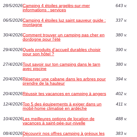
28/5/2026
Camping 4 étoiles argelès-sur-mer
643 v.
informations : services
06/5/2026
Camping 4 étoiles luz saint sauveur guide :
337 v.
montagne
30/4/2026
Comment trouver un camping pas cher en
380 v.
dordogne pour l'été
29/4/2026
Quels produits d’accueil durables choisir
390 v.
pour son hôtel ?
27/4/2026
Tout savoir sur ton camping dans le tarn
380 v.
avec piscine
20/4/2026
Réserver une cabane dans les arbres pour
394 v.
prendre de la hauteur
20/4/2026
Réussir tes vacances en camping à angers
402 v.
12/4/2026
Top 5 des équipements à exiger dans un
411 v.
mobil-home climatisé en ardèche
10/4/2026
Les meilleures options de location de
488 v.
vacances à saint-pée-sur-nivelle
08/4/2026
Découvrir nos offres camping à gréoux les
383 v.