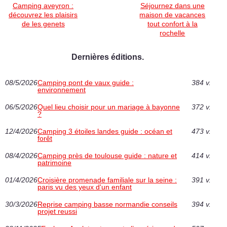
Camping aveyron :
Séjournez dans une
découvrez les plaisirs
maison de vacances
de les genets
tout confort à la
rochelle
Dernières éditions.
08/5/2026
Camping pont de vaux guide :
384 v.
environnement
06/5/2026
Quel lieu choisir pour un mariage à bayonne
372 v.
?
12/4/2026
Camping 3 étoiles landes guide : océan et
473 v.
forêt
08/4/2026
Camping près de toulouse guide : nature et
414 v.
patrimoine
01/4/2026
Croisière promenade familiale sur la seine :
391 v.
paris vu des yeux d'un enfant
30/3/2026
Reprise camping basse normandie conseils
394 v.
projet reussi