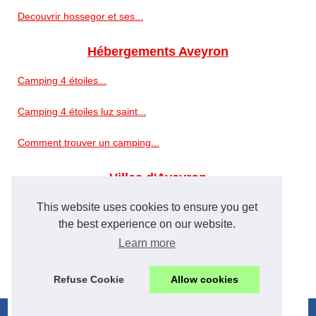
Decouvrir hossegor et ses...
Hébergements Aveyron
Camping 4 étoiles...
Camping 4 étoiles luz saint...
Comment trouver un camping...
Villes d'Aveyron
Camping pont de vaux guide :...
This website uses cookies to ensure you get
the best experience on our website.
Quel lieu choisir pour un...
Learn more
Camping 3 étoiles landes...
Refuse Cookie
Allow cookies
© 2026
Tourisme-estaing.com
|
Cookies Policy
|
eZ Publish